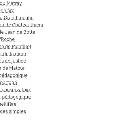
 du Matray
onnière
du Grand moulin
au de Châteauthiers
de Jean de Botte
'Roche
e de Montillet
r de la dîme
es de justice
r de Matour
 pédagogique
 partagé
r conservatoire
r pédagogique
ellifère
 des simples