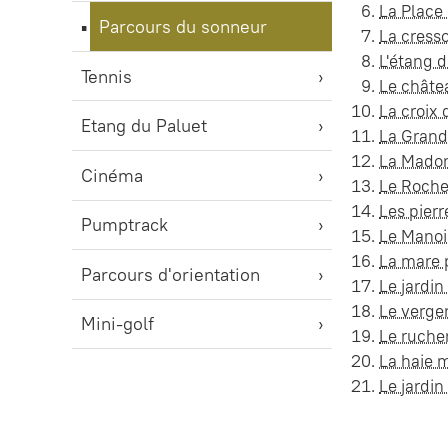
La Place
Parcours du sonneur
La cress
L'étang 
Tennis
Le châte
La croix 
Etang du Paluet
La Grand
La Madon
Cinéma
Le Roche
Les pierr
Pumptrack
Le Manoi
La mare
Parcours d'orientation
Le jardin
Le verge
Mini-golf
Le ruche
La haie m
Le jardin