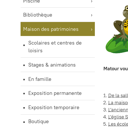
Piscine
Bibliothèque
Maison des patrimoines
Scolaires et centres de
loisirs
Stages & animations
Matour vous
En famille
Exposition permanente
De la sal
La maiso
Exposition temporaire
L'ancienn
L'église 
Boutique
Les école