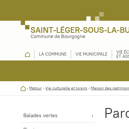
SAINT-LÉGER-SOUS-LA-B
Commune de Bourgogne
VIE É
LA COMMUNE
VIE MUNICIPALE
ET AS
›
Matour
›
Vie culturelle et loisirs
›
Maison des patrimoi
Par
Balades vertes