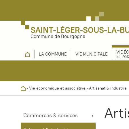
SAINT-LÉGER-SOUS-LA-B
Commune de Bourgogne
VIE É
LA COMMUNE
VIE MUNICIPALE
ET AS
›
Vie économique et associative
›
Artisanat & industrie
Arti
Commerces & services