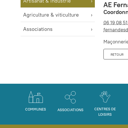
Artisanat & industrie
AE Fern
Coordonn
Agriculture & viticulture
06 19 08 51
Associations
fernandes
Maçonnerie,
RETOUR
CENTRES DE
COMMUNES
ASSOCIATIONS
LOISIRS